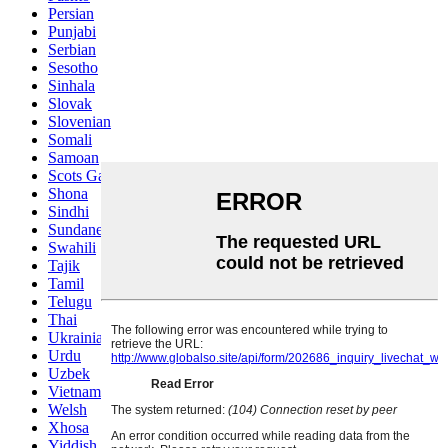
Persian
Punjabi
Serbian
Sesotho
Sinhala
Slovak
Slovenian
Somali
Samoan
Scots Gaelic
Shona
Sindhi
Sundanese
Swahili
Tajik
Tamil
Telugu
Thai
Ukrainian
Urdu
Uzbek
Vietnamese
Welsh
Xhosa
Yiddish