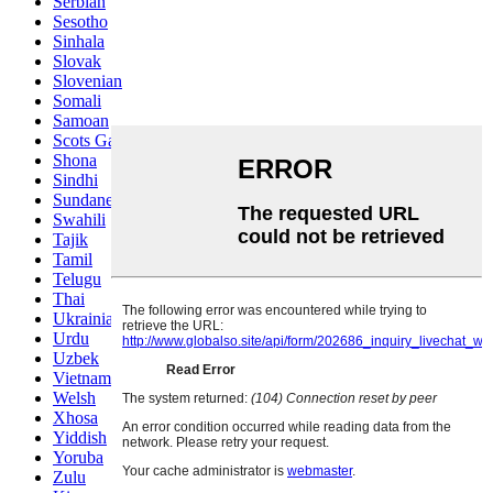
Serbian
Sesotho
Sinhala
Slovak
Slovenian
Somali
Samoan
Scots Gaelic
Shona
Sindhi
Sundanese
Swahili
Tajik
Tamil
Telugu
Thai
Ukrainian
Urdu
Uzbek
Vietnamese
Welsh
Xhosa
Yiddish
Yoruba
Zulu