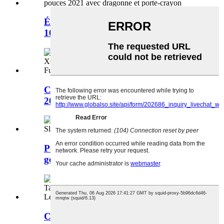
Étui en cuir de luxe pour Kobo Elipsa
10,3 pouces 2...
Coque fine pour Lenovo tab K10
2021 TB-X6C6 10.3...
Pour iPad Pro 12.9 2022 6e
génération étui Slee...
Coque slim pour ipad pour Samsung