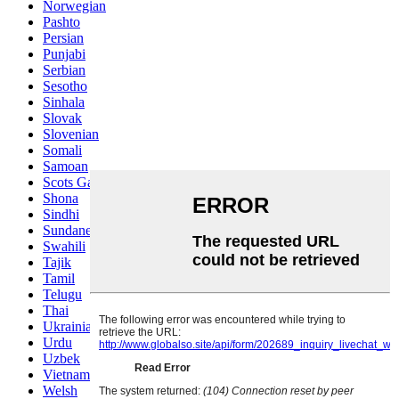
Norwegian
Pashto
Persian
Punjabi
Serbian
Sesotho
Sinhala
Slovak
Slovenian
Somali
Samoan
Scots Gaelic
Shona
Sindhi
Sundanese
Swahili
Tajik
Tamil
Telugu
Thai
Ukrainian
Urdu
Uzbek
Vietnamese
Welsh