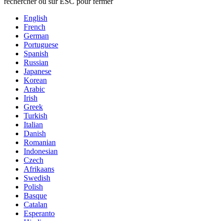
rechercher ou sur ESC pour fermer
English
French
German
Portuguese
Spanish
Russian
Japanese
Korean
Arabic
Irish
Greek
Turkish
Italian
Danish
Romanian
Indonesian
Czech
Afrikaans
Swedish
Polish
Basque
Catalan
Esperanto