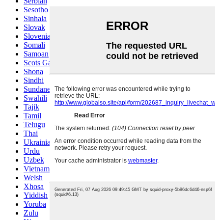
Serbian
Sesotho
Sinhala
Slovak
Slovenian
Somali
Samoan
Scots Gaelic
Shona
Sindhi
Sundanese
Swahili
Tajik
Tamil
Telugu
Thai
Ukrainian
Urdu
Uzbek
Vietnamese
Welsh
Xhosa
Yiddish
Yoruba
Zulu